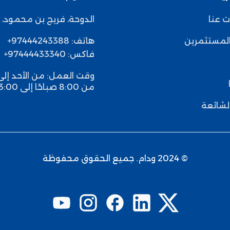
 عنا
الدوحة، فريج بن محمود،
ش
المستثمرين
هاتف: 97444243388+
فاكس: 97444433340+
وقت العمل: من الأحد إل
من 8:00 صباحًا إلى 3:00 مساءً
الشائعة
© 2024 ودام. جميع الحقوق محفوظة