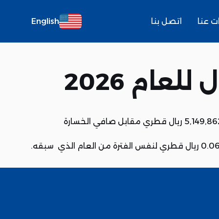
 عنا
اتصل بنا
English
لعام 2026
أعلنت شركة ودام الغذائية عن البيانات المالية الربعية للفتره المنتهية في ‏31 مارس‎ 2026 حيث بلغ صافي الخسارة 5,149,862 ريال قطري مقابل صافي الخسارة