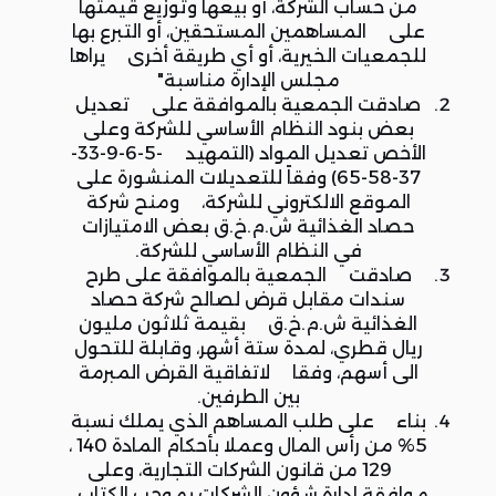
من حساب الشركة، أو بيعها وتوزيع قيمتها
على المساهمين المستحقين، أو التبرع بها
للجمعيات الخيرية، أو أي طريقة أخرى يراها
مجلس الإدارة مناسبة"
صادقت الجمعية بالموافقة على تعديل
بعض بنود النظام الأساسي للشركة وعلى
الأخص تعديل المواد (التمهيد -5-6-9-33-
37-58-65) وفقاً للتعديلات المنشورة على
الموقع الالكتروني للشركة، ومنح شركة
حصاد الغذائية ش.م.خ.ق بعض الامتيازات
في النظام الأساسي للشركة.
صادقت الجمعية بالموافقة على طرح
سندات مقابل قرض لصالح شركة حصاد
الغذائية ش.م.خ.ق بقيمة ثلاثون مليون
ريال قطري، لمدة ستة أشهر، وقابلة للتحول
الى أسهم، وفقا لاتفاقية القرض المبرمة
بين الطرفين.
بناء على طلب المساهم الذي يملك نسبة
5% من رأس المال وعملا بأحكام المادة 140 ،
129 من قانون الشركات التجارية، وعلى
موافقة إدارة شؤون الشركات بموجب الكتاب